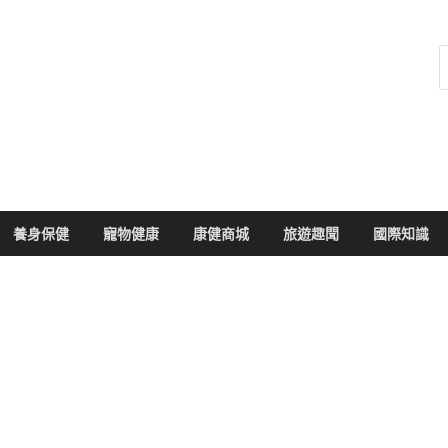
健康104
於您的健康大小事
養身保健
寵物健康
康健商城
旅遊趣聞
國際知識