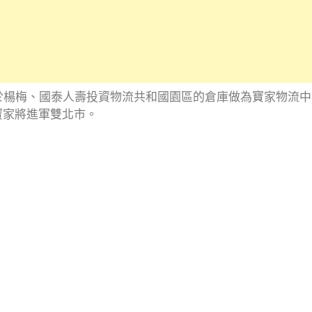
於楊梅、國泰人壽投資物流共和國園區的倉庫做為寶家物流
寶家將進軍雙北市。