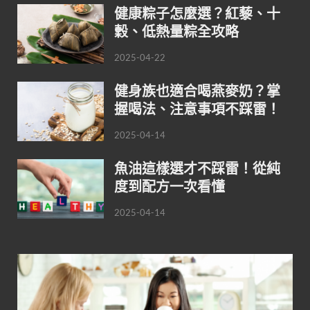
健康粽子怎麼選？紅藜、十
穀、低熱量粽全攻略
2025-04-22
健身族也適合喝燕麥奶？掌
握喝法、注意事項不踩雷！
2025-04-14
魚油這樣選才不踩雷！從純
度到配方一次看懂
2025-04-14