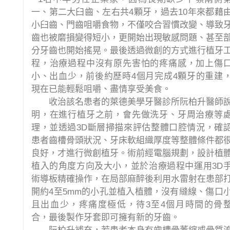
一、第二大臼齒、左右共4顆牙，過去10年來都藉
小臼齒、門齒咀嚼食物，不僅咬合習慣改變、導致
齒也被磨損變得短小，更開始出現敏感問題、甚至
分牙齒也開始搖晃。最後透過微創的方式進行植牙
程，治療過程中沒有原先害怕的疼痛感，加上傷
小、出血少，前後約歷時4個月完成4顆牙的重建
現在已能輕鬆咀嚼、盡情享受美食。
收治該名患者的萊德美學牙醫診所阮柏升醫師
明，在進行植牙之前，會先做洗牙、牙周治療等
理，並透過3D斷層掃描來評估整體口腔情況，確
患者齒槽骨頭狀況、牙床軟組織厚度等整體條件都
良好，才進行微創植牙。術前經電腦規劃，設計植
植入的角度方向及大小，並於治療過程中運用3D
術導板精確操作，在局部麻醉後利用水雷射在患部
開約4至5mm的小孔並植入植體，沒有縫線、傷口
且出血少，疼痛度極低，待3至4個月時間的骨
合，最後製作牙套即可擁有新的牙齒。