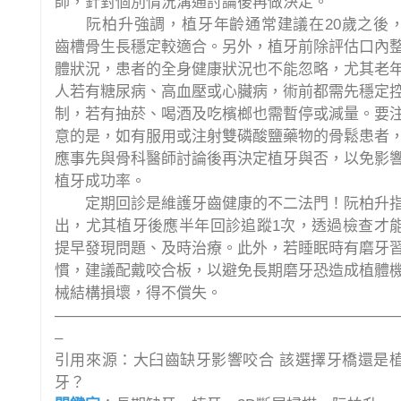
師，針對個別情況溝通討論後再做決定。
阮柏升強調，植牙年齡通常建議在20歲之後
齒槽骨生長穩定較適合。另外，植牙前除評估口內
體狀況，患者的全身健康狀況也不能忽略，尤其老
人若有糖尿病、高血壓或心臟病，術前都需先穩定
制，若有抽菸、喝酒及吃檳榔也需暫停或減量。要
意的是，如有服用或注射雙磷酸鹽藥物的骨鬆患者
應事先與骨科醫師討論後再決定植牙與否，以免影
植牙成功率。
定期回診是維護牙齒健康的不二法門！阮柏升
出，尤其植牙後應半年回診追蹤1次，透過檢查才
提早發現問題、及時治療。此外，若睡眠時有磨牙
慣，建議配戴咬合板，以避免長期磨牙恐造成植體
械結構損壞，得不償失。
——————————————————————
–
引用來源：大臼齒缺牙影響咬合 該選擇牙橋還是
牙？