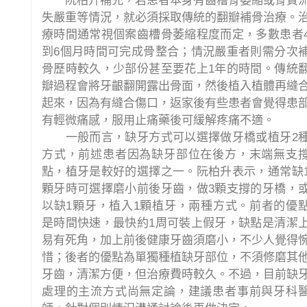
阮柏升補充，若患者本身有齒槽骨萎縮或骨質
失嚴重等情況，就必須採取傳統的翻瓣補骨治療。
療時間通常視個案齒槽骨萎縮程度而定，多數患者
到6個月時間可完成骨整合；情況嚴重者則需分次
骨歷時較久，少部份甚至要花上1年的時間。傳統
瓣過程會將牙齦翻開露出骨面，然後植入植體再縫
起來，因為有縫合傷口，返家後有些患者會覺得患
有輕微痛感，服用止痛藥後可緩解疼痛不適。
一般而言，缺牙方式可以選擇做牙橋或植牙2
方式，前述患者因為缺牙部位在後方，末端無支
點，植牙是較好的選擇之一。阮柏升表示，通常缺
顆牙時可選擇磨小前後牙齒，做3顆支撐的牙橋，
以缺1顆牙，植入1顆植牙，兩種方式。前者的優
是時間快速，最快約1周可裝上假牙，缺點是清潔
易有死角，加上前後健康牙齒須磨小，不少人覺得
惜；後者的優點為單獨種植缺牙部位，不須修磨其
牙齒，清潔方便，但治療費時較久。不過，目前缺
處理的主流方式尚無定論，建議患者事前與牙科