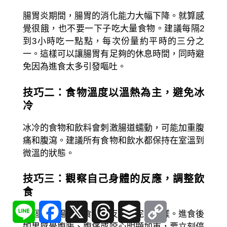
腸胃炎期間，腸胃的消化能力大幅下降。就算感
覺很餓，也不要一下子吃大量食物。建議每隔2
到3小時吃一點點，每次份量約平時的三分之
一。這樣可以讓腸胃有足夠的休息時間，同時避
免因為進食太多引發嘔吐。
技巧二：食物溫度以溫熱為主，避免冰
冷
冰冷的食物和飲料會刺激腸道蠕動，可能加重腹
痛和腹瀉。建議所有食物和飲水都保持在室溫到
微溫的狀態。
技巧三：觀察自己身體的反應，調整飲
食
Line
Facebook
X
Threads
Buffer
Copy
Link
每個人的腸胃對食物的反應不完全一樣。進食後
如果感覺腹脹、腹痛或噁心明顯加重，要立刻停