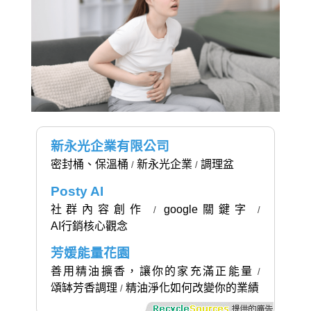
新永光企業有限公司
密封桶、保溫桶
新永光企業
調理盆
/
/
Posty AI
社群內容創作
google關鍵字
/
/
AI行銷核心觀念
芳媛能量花園
善用精油擴香，讓你的家充滿正能量
/
頌缽芳香調理
精油淨化如何改變你的業績
/