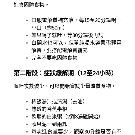
進食固體食物。
口服電解質補充液，每15至20分鐘喝一
小口（約50ml）
如果喝了就吐，等30分鐘後再試
白開水也可以，但單純喝水容易稀釋電
解質，要搭配電解質補充
完全不要吃固體食物
第二階段：症狀緩解期（12至24小時）
嘔吐次數減少，可以開始嘗試少量流質食物。
稀飯湯汁或清湯（去油）
熟透的香蕉半根
軟爛的白米粥（2到3湯匙開始）
蘋果泥一到兩匙
每次進食量要少，觀察30分鐘是否有不