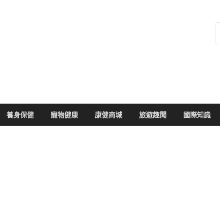
健康104
於您的健康大小事
養身保健
寵物健康
康健商城
旅遊趣聞
國際知識