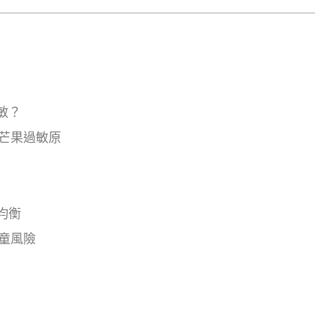
敏？
芒果過敏原
均衡
童風險