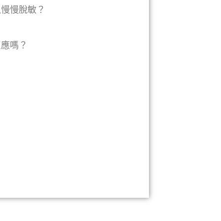
以慢慢脫敏？
？
反應嗎？