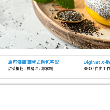
馬可健康購歐式麵包宅配
DigiNet 
甜菜根粉
橄欖油
綠拿鐵
SEO
自由工
/
/
/