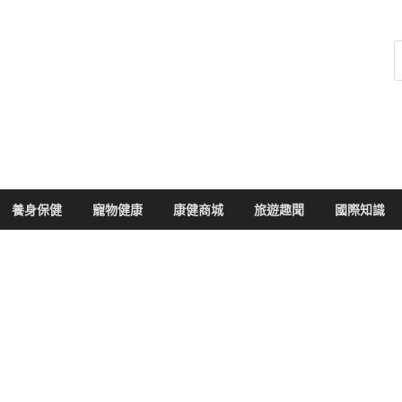
健康104
於您的健康大小事
養身保健
寵物健康
康健商城
旅遊趣聞
國際知識