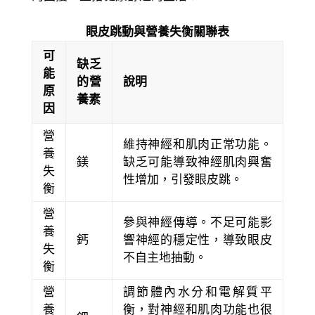
眼皮跳動與營養失衡關聯表
可
缺乏
能
的營
說明
原
養素
因
營
維持神經和肌肉正常功能。
養
鎂
缺乏可能導致神經肌肉興奮
失
性增加，引發眼皮跳。
衡
營
參與神經傳導。不足可能影
養
鈣
響神經的穩定性，導致眼皮
失
不自主地抽動。
衡
營
調節體內水分和電解質平
養
衡，對神經和肌肉功能也很