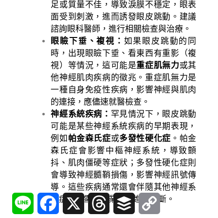
足或質量不佳，導致淚膜不穩定，眼表
面受到刺激，進而誘發眼皮跳動。建議
諮詢眼科醫師，進行相關檢查與治療。
眼瞼下垂、複視：
如果眼皮跳動的同
時，出現眼瞼下垂、看東西有重影（複
視）等情況，這可能是
重症肌無力
或其
他神經肌肉疾病的徵兆。重症肌無力是
一種自身免疫性疾病，影響神經與肌肉
的連接，應儘速就醫檢查。
神經系統疾病：
罕見情況下，眼皮跳動
可能是某些神經系統疾病的早期表現，
例如
帕金森氏症
或
多發性硬化症
。帕金
森氏症會影響中樞神經系統，導致顫
抖、肌肉僵硬等症狀；多發性硬化症則
會導致神經髓鞘損傷，影響神經訊號傳
導。這些疾病通常還會伴隨其他神經系
Line
Facebook
X
Threads
Buffer
Copy
統症狀，需要專業醫師進行診斷。
Link