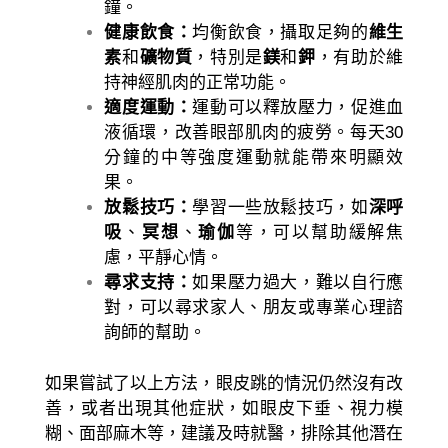
鐘。
健康飲食：
均衡飲食，攝取足夠的
維生
素
和
礦物質
，特別是
鎂
和
鉀
，有助於維
持神經肌肉的正常功能。
適度運動：
運動可以釋放壓力，促進血
液循環，改善眼部肌肉的疲勞。每天30
分鐘的中等強度運動就能帶來明顯效
果。
放鬆技巧：
學習一些放鬆技巧，如
深呼
吸
、
冥想
、
瑜伽
等，可以幫助緩解焦
慮，平靜心情。
尋求支持：
如果壓力過大，難以自行應
對，可以尋求家人、朋友或專業心理諮
詢師的幫助。
如果嘗試了以上方法，眼皮跳的情況仍然沒有改
善，或者出現其他症狀，如眼皮下垂、視力模
糊、面部麻木等，建議及時就醫，排除其他潛在