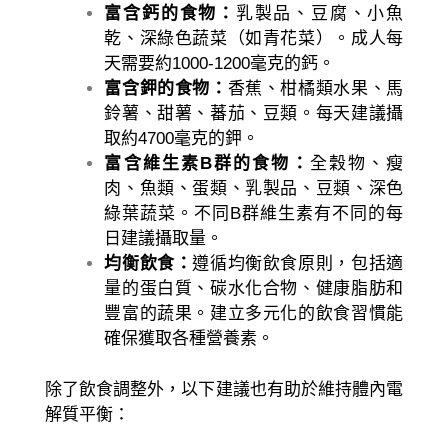
富含鈣的食物：
乳製品、豆腐、小魚
乾、深綠色蔬菜（如青花菜）。成人每
天需要約1000-1200毫克的鈣。
富含鉀的食物：
香蕉、柑橘類水果、馬
鈴薯、甜薯、蕃茄、豆類。每天建議攝
取約4700毫克的鉀。
富含維生素B群的食物：
全穀物、瘦
肉、魚類、蛋類、乳製品、豆類、深色
綠葉蔬菜。不同B群維生素有不同的每
日建議攝取量。
均衡飲食：
遵循均衡飲食原則，包括適
量的蛋白質、碳水化合物、健康脂肪和
豐富的蔬果。建立多元化的飲食習慣能
確保獲取各種營養素。
除了飲食調整外，以下建議也有助於維持體內電
解質平衡：