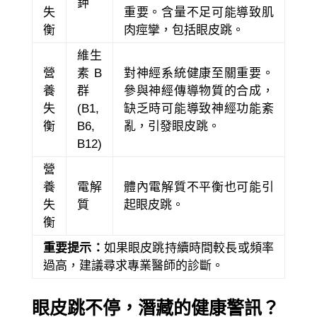
鉀
失
重要。含量不足可能導致肌
衡
肉痙攣，包括眼皮跳。
維生
營
素B
對神經系統健康至關重要。
養
群
參與神經傳導物質的合成，
失
(B1,
缺乏時可能導致神經功能紊
衡
B6,
亂，引發眼皮跳。
B12)
營
養
電解
體內電解質不平衡也可能引
失
質
起眼皮跳。
衡
重要提示：
如果眼皮跳持續時間較長或頻率
過高，建議尋求專業醫師的診斷。
眼皮跳不停，潛藏的健康警訊？