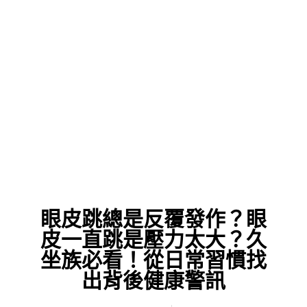
眼皮跳總是反覆發作？眼
皮一直跳是壓力太大？久
坐族必看！從日常習慣找
出背後健康警訊