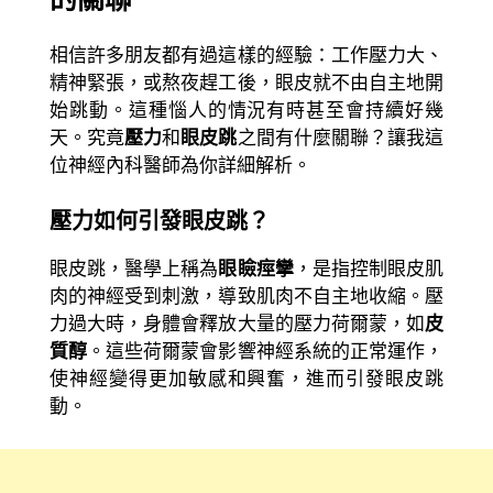
相信許多朋友都有過這樣的經驗：工作壓力大、
精神緊張，或熬夜趕工後，眼皮就不由自主地開
始跳動。這種惱人的情況有時甚至會持續好幾
天。究竟
壓力
和
眼皮跳
之間有什麼關聯？讓我這
位神經內科醫師為你詳細解析。
壓力如何引發眼皮跳？
眼皮跳，醫學上稱為
眼瞼痙攣
，是指控制眼皮肌
肉的神經受到刺激，導致肌肉不自主地收縮。壓
力過大時，身體會釋放大量的壓力荷爾蒙，如
皮
質醇
。這些荷爾蒙會影響神經系統的正常運作，
使神經變得更加敏感和興奮，進而引發眼皮跳
動。