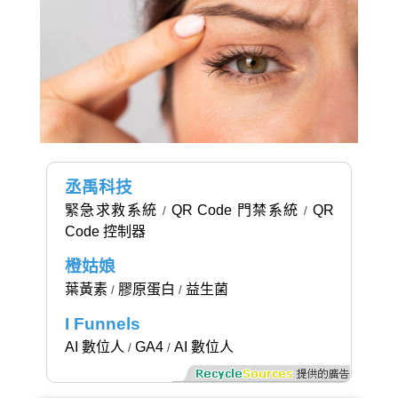
丞禹科技
緊急求救系統
QR Code 門禁系統
QR
/
/
Code 控制器
橙姑娘
葉黃素
膠原蛋白
益生菌
/
/
I Funnels
AI 數位人
GA4
AI 數位人
/
/