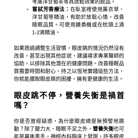
考慮洋甘菊茶等具放鬆效果的飲品。
嘗試芳香療法：
在臥室裡使用薰衣草、
洋甘菊等精油，有助於放鬆心情，改善
睡眠品質。可使用擴香機或在枕頭上滴
1-2滴精油。
如果透過調整生活習慣，眼皮跳的情況仍然沒有
改善，甚至出現其他症狀，建議尋求專業醫師的
協助，以排除其他潛在的健康問題。改善睡眠品
質需要時間和耐心，持之以恆地實踐這些方法，
你就能擺脫眼皮跳的困擾，擁有更健康的生活。
眼皮跳不停，營養失衡是禍首
嗎？
你是否曾經疑惑，為什麼眼皮總是無預警地跳
動？除了壓力大、睡眠不足之外，
營養失衡
也可
能是幕後黑手。神經內科臨床上發現，許多眼皮