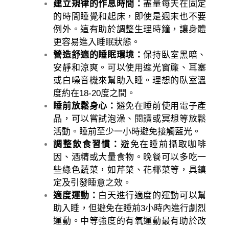
建立規律的作息時間：
盡量每天在固定
的時間睡覺和起床，即使是週末也不要
例外。這有助於調整生理時鐘，讓身體
更容易進入睡眠狀態。
營造舒適的睡眠環境：
保持臥室黑暗、
安靜和涼爽。可以使用遮光窗簾、耳塞
或白噪音機來幫助入睡。理想的臥室溫
度約在18-20度之間。
睡前放鬆身心：
避免在睡前使用電子產
品，可以嘗試泡澡、閱讀或冥想等放鬆
活動。睡前至少一小時避免接觸藍光。
調整飲食習慣：
避免在睡前攝取咖啡
因、酒精或大量食物。晚餐可以多吃一
些綠色蔬菜，如芹菜、花椰菜等，具鎮
定及引發睡意之效。
適度運動：
白天進行適度的運動可以幫
助入睡，但避免在睡前3小時內進行劇烈
運動。中等強度的有氧運動最有助於改