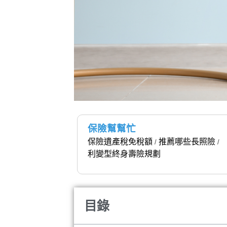
保險幫幫忙
保險遺產稅免稅額
推薦哪些長照險
/
/
利變型終身壽險規劃
目錄