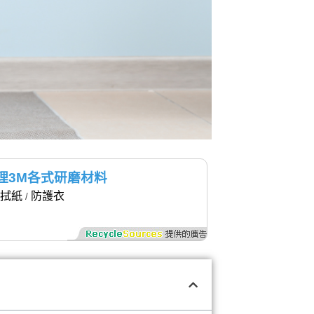
理3M各式研磨材料
拭紙
防護衣
/