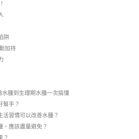
！
人
陷阱
動加持
力
臉水腫到生理期水腫一次搞懂
的好幫手？
麼生活習慣可以改善水腫？
水腫，應該盡量避免？
果？