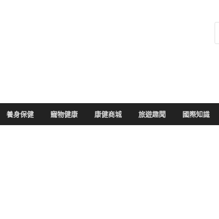
健康104
於您的健康大小事
養身保健
寵物健康
康健商城
旅遊趣聞
國際知識