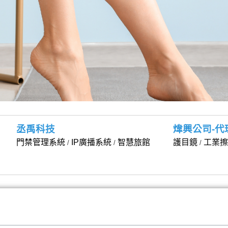
丞禹科技
煒興公司-代
門禁管理系統
IP廣播系統
智慧旅館
護目鏡
工業擦
/
/
/