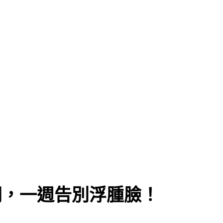
開，一週告別浮腫臉！