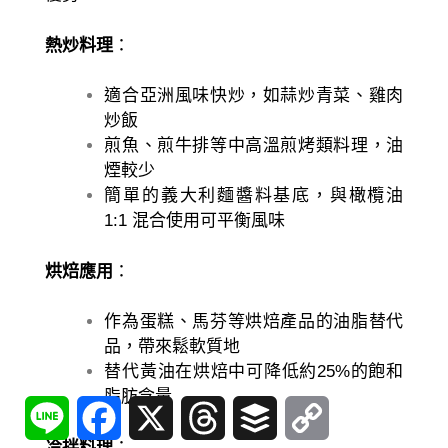
熱炒料理
：
適合亞洲風味快炒，如蒜炒青菜、雞肉
炒飯
煎魚、煎牛排等中高溫煎烤類料理，油
煙較少
簡單的義大利麵醬料基底，與橄欖油
1:1 混合使用可平衡風味
烘焙應用
：
作為蛋糕、馬芬等烘焙產品的油脂替代
品，帶來鬆軟質地
替代黃油在烘焙中可降低約25%的飽和
脂肪含量
Line
Facebook
X
Threads
Buffer
Copy
Link
冷拌料理
：