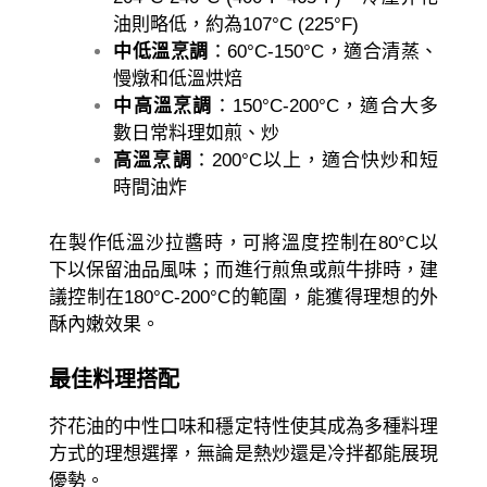
油則略低，約為107°C (225°F)
中低溫烹調
：60°C-150°C，適合清蒸、
慢燉和低溫烘焙
中高溫烹調
：150°C-200°C，適合大多
數日常料理如煎、炒
高溫烹調
：200°C以上，適合快炒和短
時間油炸
在製作低溫沙拉醬時，可將溫度控制在80°C以
下以保留油品風味；而進行煎魚或煎牛排時，建
議控制在180°C-200°C的範圍，能獲得理想的外
酥內嫩效果。
最佳料理搭配
芥花油的中性口味和穩定特性使其成為多種料理
方式的理想選擇，無論是熱炒還是冷拌都能展現
優勢。