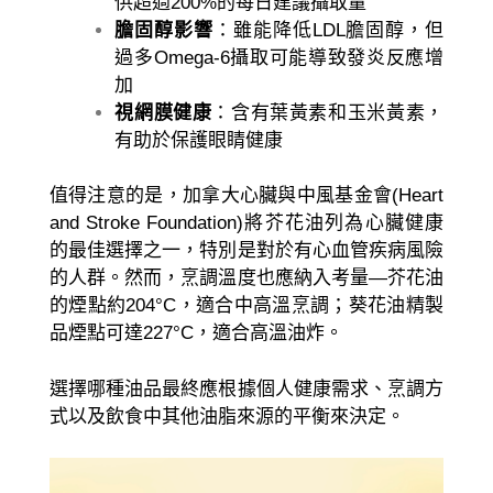
供超過200%的每日建議攝取量
膽固醇影響
：雖能降低LDL膽固醇，但
過多Omega-6攝取可能導致發炎反應增
加
視網膜健康
：含有葉黃素和玉米黃素，
有助於保護眼睛健康
值得注意的是，加拿大心臟與中風基金會(Heart
and Stroke Foundation)將芥花油列為心臟健康
的最佳選擇之一，特別是對於有心血管疾病風險
的人群。然而，烹調溫度也應納入考量—芥花油
的煙點約204°C，適合中高溫烹調；葵花油精製
品煙點可達227°C，適合高溫油炸。
選擇哪種油品最終應根據個人健康需求、烹調方
式以及飲食中其他油脂來源的平衡來決定。