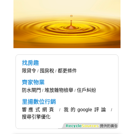
找房趣
限貸令
囤房稅
都更條件
/
/
齊家物業
防水閘門
堆放雜物檢舉
住戶糾紛
/
/
里揚數位行銷
響應式網頁
我的google評論
/
/
搜尋引擎優化