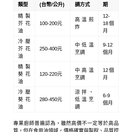
類型
(台幣/公升)
調方式
期
精製
12-
高溫煎
芥花
100-200元
18個
炸
油
月
冷壓
中低溫
9-12
芥花
250-400元
烹調
個月
油
精製
中高溫
12個
葵花
120-220元
烹調
月
油
冷壓
涼拌、
6-9
葵花
280-450元
低溫烹
個月
油
調
專業廚師普遍認為，雖然高價不一定等於高品
質，但在食用油領域，價格確實與製程、品質控