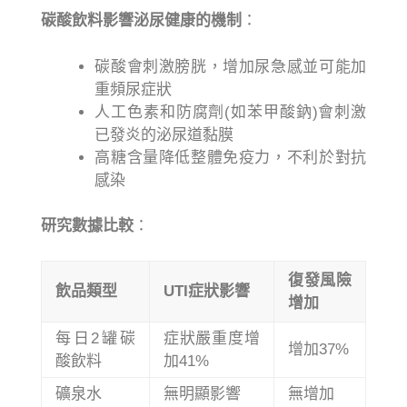
碳酸飲料影響泌尿健康的機制
：
碳酸會刺激膀胱，增加尿急感並可能加
重頻尿症狀
人工色素和防腐劑(如苯甲酸鈉)會刺激
已發炎的泌尿道黏膜
高糖含量降低整體免疫力，不利於對抗
感染
研究數據比較
：
復發風險
飲品類型
UTI症狀影響
增加
每日2罐碳
症狀嚴重度增
增加37%
酸飲料
加41%
礦泉水
無明顯影響
無增加