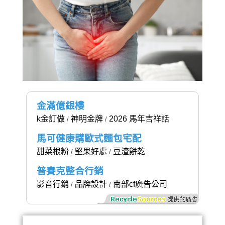
金滿億銀樓
k金訂做
神明金牌
2026 馬年吉祥話
/
/
馬可健康購歐式麵包宅配
甜菜根粉
堅果好處
豆渣餅乾
/
/
普賽克整合行銷
影音行銷
品牌設計
南部cf廣告公司
/
/