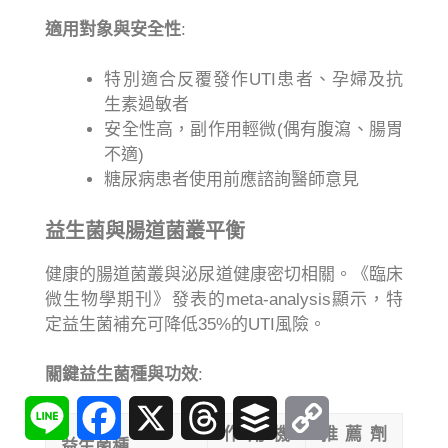
適用對象與安全性
:
特別適合反覆發作UTI患者、孕婦及抗
生素過敏者
安全性高，副作用輕微(偶有腹瀉、腸胃
不適)
糖尿病患者使用前應諮詢醫師意見
益生菌與腸道菌叢平衡
健康的腸道菌叢與泌尿道健康密切相關。《臨床
微生物學期刊》發表的meta-analysis顯示，特
定益生菌補充可降低35%的UTI風險。
關鍵益生菌種與功效
:
Line
Facebook
X
Threads
Buffer
Copy
Link
作用機
推薦劑
益生菌種