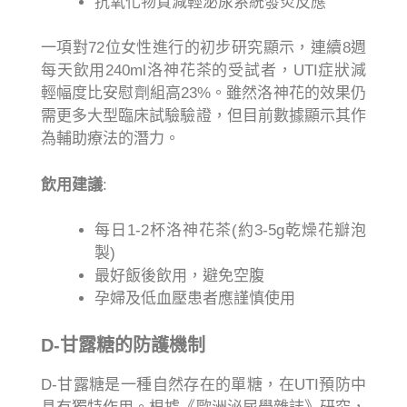
抗氧化物質減輕泌尿系統發炎反應
一項對72位女性進行的初步研究顯示，連續8週
每天飲用240ml洛神花茶的受試者，UTI症狀減
輕幅度比安慰劑組高23%。雖然洛神花的效果仍
需更多大型臨床試驗驗證，但目前數據顯示其作
為輔助療法的潛力。
飲用建議
:
每日1-2杯洛神花茶(約3-5g乾燥花瓣泡
製)
最好飯後飲用，避免空腹
孕婦及低血壓患者應謹慎使用
D-甘露糖的防護機制
D-甘露糖是一種自然存在的單糖，在UTI預防中