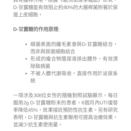
具有獨特作用。根據《歐洲泌尿學雜誌》研究，
D-甘露糖能有效阻止約80%的大腸桿菌附著於尿
道上皮細胞。
D-甘露糖的作用原理
:
細菌表面的纖毛素會與D-甘露糖結合，
而非與尿道細胞結合
形成的複合物隨尿液排出體外，有效清
除致病菌
不被人體代謝吸收，直接作用於泌尿系
統
一項涉及308位女性的隨機對照試驗顯示，每日
服用2g D-甘露糖粉末的患者，6個月內UTI復發
率降低45%，效果接近預防性抗生素。另有研究
表明，D-甘露糖與抗生素聯用可提高治療效果，
並減少抗生素使用量。