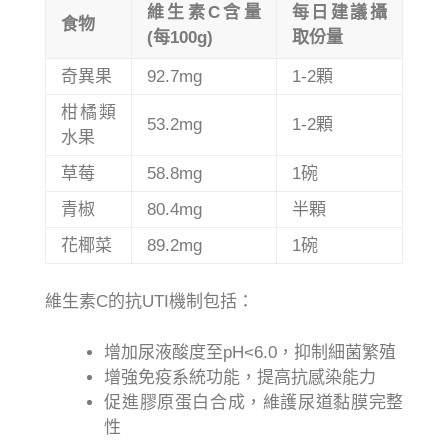
維生素C含量
每日建議攝
食物
(每100g)
取份量
奇異果
92.7mg
1-2顆
柑橘類
53.2mg
1-2顆
水果
草莓
58.8mg
1碗
青椒
80.4mg
半顆
花椰菜
89.2mg
1碗
維生素C的抗UTI機制包括：
增加尿液酸度至pH<6.0，抑制細菌繁殖
增強免疫系統功能，提高抗感染能力
促進膠原蛋白合成，維護尿道黏膜完整
性