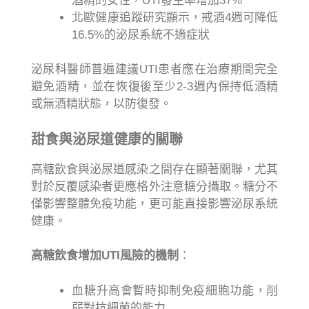
酒精的女性，UTI發生率增加37%
北歐健康追蹤研究顯示，戒酒4週可降低
16.5%的泌尿系統不適症狀
泌尿科醫師普遍建議UTI患者應在治療期間完全
避免酒精，並在恢復後至少2-3週內保持低酒精
或無酒精狀態，以防復發。
甜食與泌尿道健康的關聯
高糖飲食與泌尿道感染之間存在顯著關聯，尤其
對於反覆感染者更應格外注意糖分攝取。糖分不
僅影響整體免疫功能，更可能直接影響泌尿系統
健康。
高糖飲食增加UTI風險的機制
：
血糖升高會暫時抑制免疫細胞功能，削
弱對抗細菌的能力