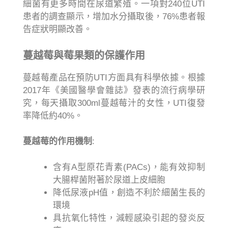
細菌有更多時間在尿道繁殖。一項對240位UTI
患者的調查顯示，增加水分攝取後，76%患者報
告症狀明顯改善。
蔓越莓與莓果類的保護作用
蔓越莓產品在預防UTI方面具有科學依據。根據
2017年《美國醫學會雜誌》發表的流行病學研
究，每天攝取300ml蔓越莓汁的女性，UTI復發
率降低約40%。
蔓越莓的作用機制
:
含有A型原花青素(PACs)，能有效抑制
大腸桿菌附著於尿道上皮細胞
降低尿液pH值，創造不利於細菌生長的
環境
具抗氧化特性，減輕感染引起的發炎反