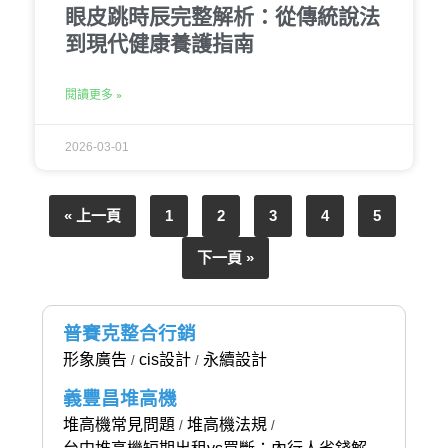
眼皮跳時辰完整解析：從傳統說法
到現代健康養護指南
閱讀更多 »
2026-03-01
« 上一頁
1
2
3
4
5
下一頁 »
普賽克整合行銷
形象廣告
cis設計
永續設計
/
/
義豐昌堆高機
堆高機常見問題
堆高機法規
/
/