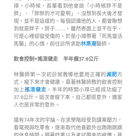
璋，小時候，長輩看到他會說「小時候胖不是
胖」、「胖胖的才可愛啊」，沒想到長大後才發
現，並不是這樣的。每個認識他的人，都會聯想
到就是胖子，胖子……，雖然表面上並不在乎，
可是心裡卻蠻受傷的。於是小璋帶著「死馬當活
馬醫」的心情，前往診所求助
林黑潮
醫師。
飲食控制+搖滾健走 半年瘦37.6公斤
林醫師第一次初診就教導他要用正確的
減肥
方
式，瘦下來才會健康，靠著林醫師教的飲食控制
加上
搖滾健走
，半年的時間小璋已經成功瘦了
37.6公斤。這次會瘦下來，自己都很意外，連家
人也是非常的意外。
還有74年次的宇綸，在求學階段受到課業壓力，
看電視與吃零食，逐漸取代他喜歡外出跑跑跳跳
的休息時間。隨著唸書以及考試帶來的疲憊，甚