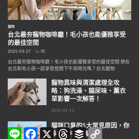
寵物
台北最夯寵物咖啡廳！毛小孩也能優雅享受
的最佳空間
2025-03-27
-
by
YC
台北最夯寵物咖啡廳！毛小孩也能優雅享受的最佳空間 想在
台北和毛小孩一起享受悠閒下午茶時光嗎？台北寵物
寵物異味與清潔處理全攻
略：狗洗澡、貓尿味、薰衣
草影響一次解答！
2025-01-13
貓咪口臭的5大常見原因，你
Line
Facebook
X
Threads
Buffer
Copy
家貓咪中了嗎？
Link