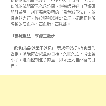
提供的減肥資訊甚少，各式各樣千奇百怪、以訛
傳訛的減肥資訊充斥坊間。林醫師只好自己鑽研
肥胖醫學，創下獨家發明的「黑色減重法」，並
且身體力行，終於順利減掉27公斤，擺脫肥胖所
導致的高血壓、高血脂、高尿酸。
「黑減重法」享瘦三撇步：
1.飲食調整(減量不減樣)：養成每餐打7折食量的
習慣，就能符合減量的目標，久而久之，胃也變
小了，進而控制進食的量，即可達到自然瘦的目
標。