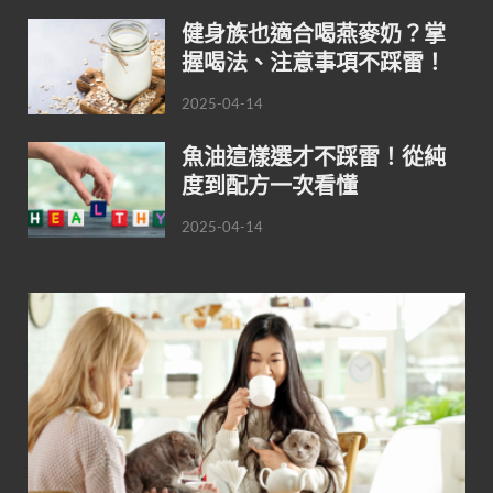
健身族也適合喝燕麥奶？掌
握喝法、注意事項不踩雷！
2025-04-14
魚油這樣選才不踩雷！從純
度到配方一次看懂
2025-04-14