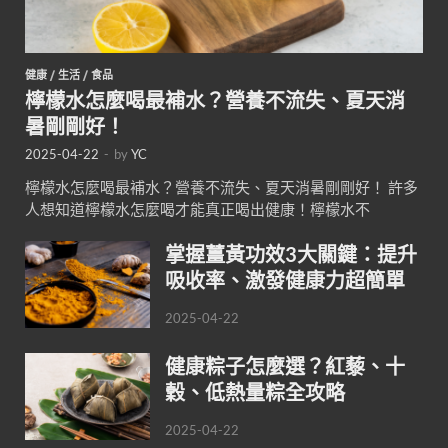
健康
/
生活
/
食品
檸檬水怎麼喝最補水？營養不流失、夏天消
暑剛剛好！
2025-04-22
-
by
YC
檸檬水怎麼喝最補水？營養不流失、夏天消暑剛剛好！ 許多
人想知道檸檬水怎麼喝才能真正喝出健康！檸檬水不
掌握薑黃功效3大關鍵：提升
吸收率、激發健康力超簡單
2025-04-22
健康粽子怎麼選？紅藜、十
穀、低熱量粽全攻略
2025-04-22