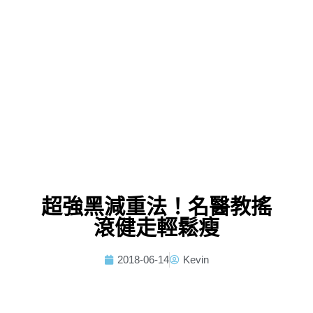
超強黑減重法！名醫教搖
滾健走輕鬆瘦
2018-06-14
Kevin