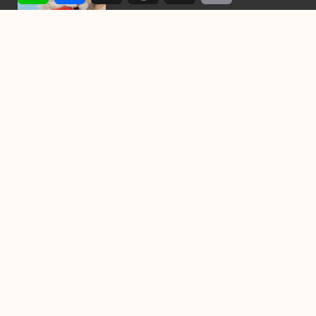
2024-10-23
鳥類神秘「第六感」，惡劣
天氣來臨前趕緊逃難！
2021-10-27
喜歡養小狗，不要錯過這9種
最聰明的小型犬
2021-08-02