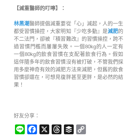
【減重醫師的叮嚀】：
林黑潮
醫師提倡減重要從「心」減起，人的一生
都受習慣操控，大家明知『少吃多動』是
減肥
的
不二法門，卻被『積習難改』的習慣操控，跨不
過習慣門檻而屢屢失敗。一個80kg的人一定有
一個80kg的飲食習慣在支配著飲食行為。假如
這伴隨多年的飲食習慣沒有被打破，不管我們採
用多麼神奇有效的減肥方法來減肥，但舊的飲食
習慣卻還在，可想見復胖甚至更胖，是必然的結
果！
好友分享：
Line
Facebook
X
Threads
Buffer
Copy