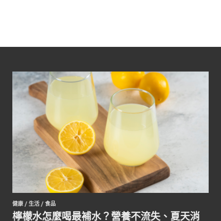
健康
/
生活
/
食品
檸檬水怎麼喝最補水？營養不流失、夏天消