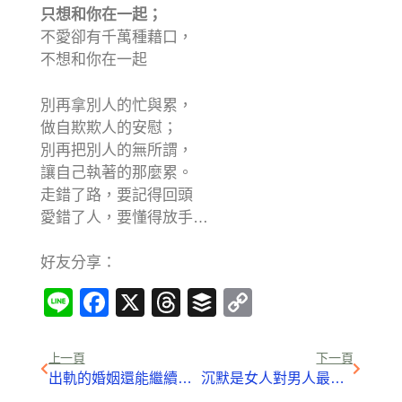
只想和你在一起；
不愛卻有千萬種藉口，
不想和你在一起
別再拿別人的忙與累，
做自欺欺人的安慰；
別再把別人的無所謂，
讓自己執著的那麼累。
走錯了路，要記得回頭
愛錯了人，要懂得放手…
好友分享：
Line
Facebook
X
Threads
Buffer
Copy
Link
上一頁
下一頁
出軌的婚姻還能繼續幸福嗎？
沉默是女人對男人最大的失望！