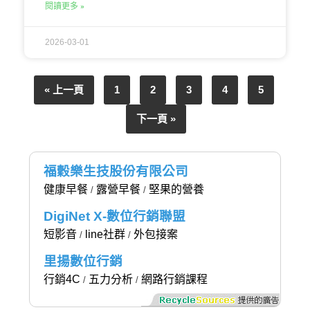
閱讀更多 »
2026-03-01
« 上一頁
1
2
3
4
5
下一頁 »
福穀樂生技股份有限公司
健康早餐
露營早餐
堅果的營養
/
/
DigiNet X-數位行銷聯盟
短影音
line社群
外包接案
/
/
里揚數位行銷
行銷4C
五力分析
網路行銷課程
/
/