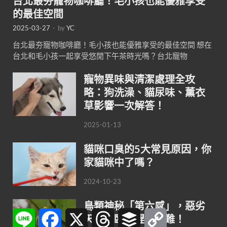
台北最夯寵物咖啡廳！毛小孩也能優雅享受
的最佳空間
2025-03-27
-
by
YC
台北最夯寵物咖啡廳！毛小孩也能優雅享受的最佳空間 想在
台北和毛小孩一起享受悠閒下午茶時光嗎？台北寵物
寵物異味與清潔處理全攻
略：狗洗澡、貓尿味、薰衣
草影響一次解答！
2025-01-13
貓咪口臭的5大常見原因，你
家貓咪中了嗎？
2024-10-23
鳥類神秘「第六感」，惡劣
Line
Facebook
X
Threads
Buffer
Copy
天氣來臨前趕緊逃難！
Link