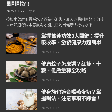
暑剛剛好！
2025-04-22
-
by
YC
檸檬水怎麼喝最補水？營養不流失、夏天消暑剛剛好！ 許多
人想知道檸檬水怎麼喝才能真正喝出健康！檸檬水不
掌握薑黃功效3大關鍵：提升
吸收率、激發健康力超簡單
2025-04-22
健康粽子怎麼選？紅藜、十
穀、低熱量粽全攻略
2025-04-22
健身族也適合喝燕麥奶？掌
握喝法、注意事項不踩雷！
2025-04-14