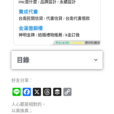
imc是什麼
品牌設計
永續設計
/
/
寶成代書
台南民間信貸
代書信貸
台南代書借款
/
/
金滿億銀樓
神明金牌
結婚禮物推薦
k金訂做
/
/
目錄
好友分享：
Line
Facebook
X
Threads
Buffer
Copy
Link
人心都是相對的，
以真換真；