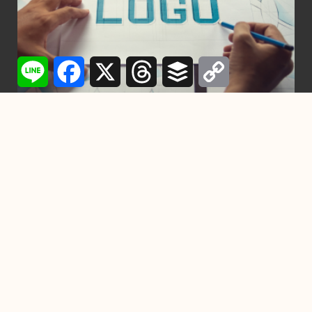
Line
Facebook
X
Threads
Buffer
Copy
Link
行銷
設計一個Logo需要多少時間？從構想到完成
的每一步詳解
2024-11-22
-
by
YC
在競爭激烈的市場中，一個精心設計的Logo不僅是品牌的門
面，也是企業傳遞核心價值與形象的關鍵元素。設
掌握7個習慣，成為高效能人
士！
2022-11-10