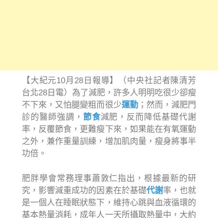
【大紀元10月28日報導】（中央社記者陳清芳
台北28日電）為了減肥，許多人明明吃很少卻瘦
不下來，又怕腿變粗而很少
運動
；然而，減肥門
診的醫師強調，
節食
減肥，反而降低基礎代謝
率，反覆節食，更難瘦下來，如果能在有氧運動
之外，兼作重量訓練，增加肌肉量，瘦身將事半
功倍。
肥胖學會常務理事蕭敦仁指出，根據最新的研
究，影響減重成功的因素在於基礎
代謝
率，也就
是一個人在睡眠狀態下，維持心跳與血液循環的
基本熱量消耗，成年人一天所攝取熱量中，大約