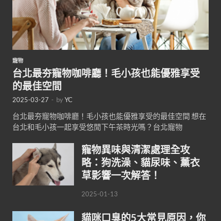
寵物
台北最夯寵物咖啡廳！毛小孩也能優雅享受
的最佳空間
2025-03-27
-
by
YC
台北最夯寵物咖啡廳！毛小孩也能優雅享受的最佳空間 想在
台北和毛小孩一起享受悠閒下午茶時光嗎？台北寵物
寵物異味與清潔處理全攻
略：狗洗澡、貓尿味、薰衣
草影響一次解答！
2025-01-13
貓咪口臭的5大常見原因，你