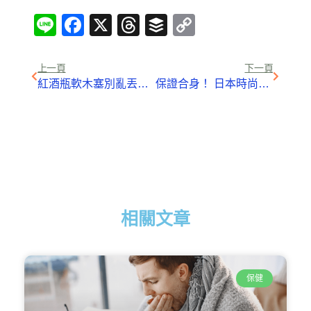
Line
Facebook
X
Threads
Buffer
Copy
Link
上一頁
下一頁
紅酒瓶軟木塞別亂丟！ 10種改造 變居家實用小物
保證合身！ 日本時尚電商幫你量身訂製網購新衣
相關文章
保健