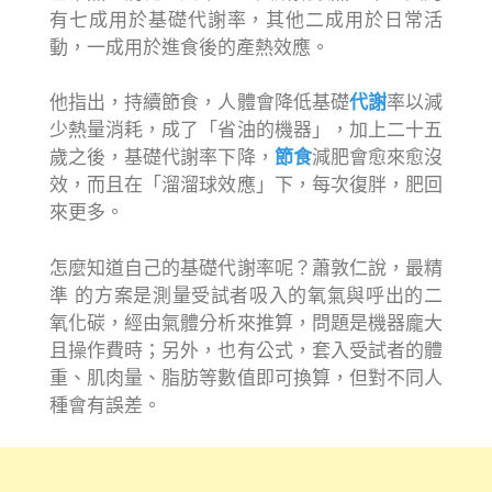
有七成用於基礎代謝率，其他二成用於日常活
動，一成用於進食後的產熱效應。
他指出，持續節食，人體會降低基礎
代謝
率以減
少熱量消耗，成了「省油的機器」，加上二十五
歲之後，基礎代謝率下降，
節食
減肥會愈來愈沒
效，而且在「溜溜球效應」下，每次復胖，肥回
來更多。
怎麼知道自己的基礎代謝率呢？蕭敦仁說，最精
準 的方案是測量受試者吸入的氧氣與呼出的二
氧化碳，經由氣體分析來推算，問題是機器龐大
且操作費時；另外，也有公式，套入受試者的體
重、肌肉量、脂肪等數值即可換算，但對不同人
種會有誤差。