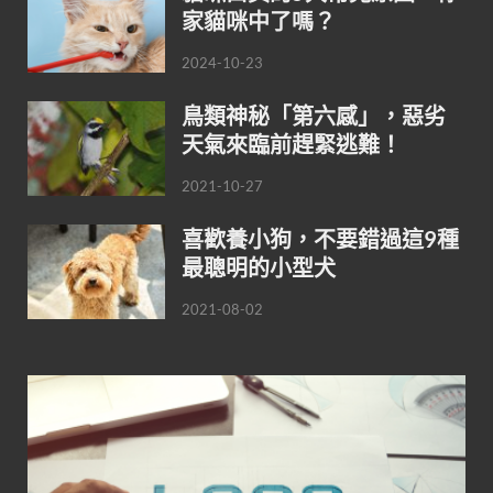
家貓咪中了嗎？
2024-10-23
鳥類神秘「第六感」，惡劣
天氣來臨前趕緊逃難！
2021-10-27
喜歡養小狗，不要錯過這9種
最聰明的小型犬
2021-08-02