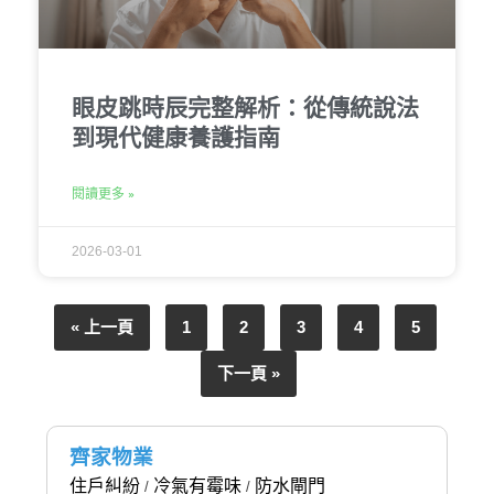
眼皮跳時辰完整解析：從傳統說法
到現代健康養護指南
閱讀更多 »
2026-03-01
« 上一頁
1
2
3
4
5
下一頁 »
齊家物業
住戶糾紛
冷氣有霉味
防水閘門
/
/