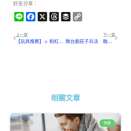
好友分享：
Line
Facebook
X
Threads
Buffer
Copy
Link
上一頁
下一頁
【玩具推薦】☼ 粉紅豬小妹不倒翁-小屋溜滑梯組 ＆奶奶 ☼
舞台劇莊子兵法 融入密室遊戲創意
相關文章
保健