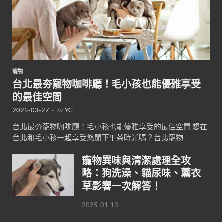
寵物
台北最夯寵物咖啡廳！毛小孩也能優雅享受
的最佳空間
2025-03-27
-
by
YC
台北最夯寵物咖啡廳！毛小孩也能優雅享受的最佳空間 想在
台北和毛小孩一起享受悠閒下午茶時光嗎？台北寵物
寵物異味與清潔處理全攻
略：狗洗澡、貓尿味、薰衣
草影響一次解答！
2025-01-13