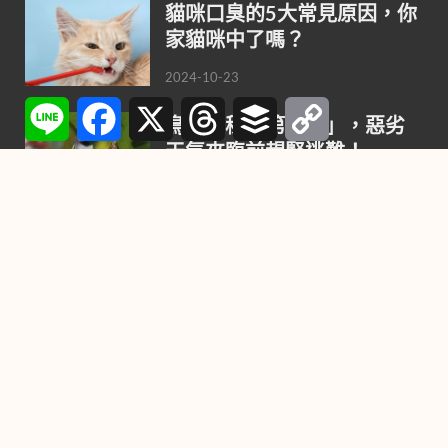
貓咪口臭的5大常見原因，你
家貓咪中了嗎？
2024-10-23
Line
Facebook
X
Threads
Buffer
Copy
Link
鳥類神秘「第六感」，惡劣
天氣來臨前趕緊逃難！
2021-10-27
喜歡養小狗，不要錯過這9種
最聰明的小型犬
2021-08-02