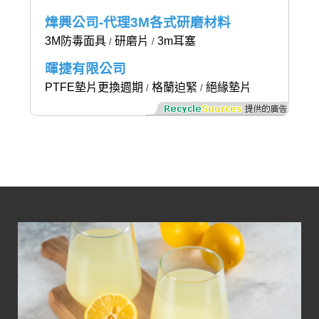
煒興公司-代理3M各式研磨材料
3M防毒面具
研磨片
3m耳塞
/
/
暉捷有限公司
PTFE墊片更換週期
格蘭迫緊
絕緣墊片
/
/