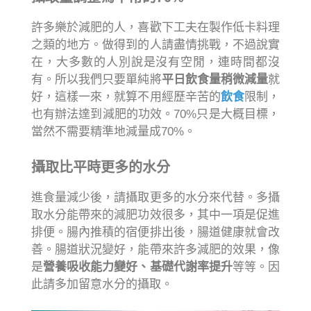
許多樂於減肥的人，喜歡下工夫在製作低卡料理
之類的地方。做得到的人請盡情挑戰，不過說實
在，大多數的人別說是沒有空閒，連時間都沒
有。所以我們只要單純將
平日飲食量稍微減量
就
好，這樣一來，就算不用經歷辛苦的
飲食
限制，
也有辦法達到減肥的功效。70%只是大概目標，
當然不需要精準地減量成70%。
攝取比平時更多的水分
進食量減少後，請攝取更多的水分來代替。多攝
取水分能帶來的減肥功效很多，其中一項是促進
排便。腸內推積的宿便排出後，腸道健康就會改
善。腸道狀況變好，能帶來許多減肥的效果，像
是
營養吸收能力變好、基礎代謝率提升
等等。因
此請多加留意水分的攝取。