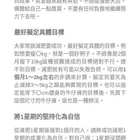
到成果，就會越來越有幹勁。不過逞強是大忌。
偶爾給自己一點獎賞，不要有任何負擔地繼續努
力下去吧。
最好擬定具體目標
大家常說減肥要成功，最好擬定具體的目標。例
如想要瘦〇kg，就是一個好例子。不過像是2個
月瘦下10kg這種很難達成的目標絕對不行。達
不到目標，減肥就有可能以失敗告終。可以用
1
個月1～2kg左右
的步調來計算，擬定到夏天為
止減掉3～5kg之類能夠實現的目標。也可以設
定能穿下〇cm腰身的牛仔褲的目標後，先買下
這個尺寸的牛仔褲，這也是一種辦法。
將1星期的堅持化為自信
從減肥1星期晉級到1個月的人，請將成功減肥1
星期的成果化為自信，對自己說：1星期沒問題