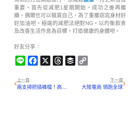
重要。首先從減肥1星期開始，成功之後再繼
續，偶爾也可以犒賞自己，為了重獲窈窕身材好
好加油吧。極端的減肥法絕對NG。以均衡飲食
及改善生活作息為目標，打造健康的身體吧。
好友分享：
Line
Facebook
X
Threads
Buffer
Copy
Link
上一頁
下一頁
兩支掃把插褲檔！高中男自製虛華秀服 氣勢不輸時裝週
大陸電商 領跑全球