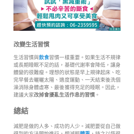
改變生活習慣
生活習慣與
飲食
習慣一樣重要。如果生活不規律
或長期睡眠不足的話，基礎代謝率會降低，讓身
體變的很難瘦。理想的狀態是早上規律起床、吃
完早餐去曬曬太陽、適度運動、一天結束後洗個
澡消除身體虛寒、最後獲得充足的睡眠。因此，
建議大家
改掉會擾亂生活作息的習慣
。
總結
減肥是做的人多、成功的人少。減肥要從自己做
得到的方法開始進行，想減輕
體重
，持之以恆很