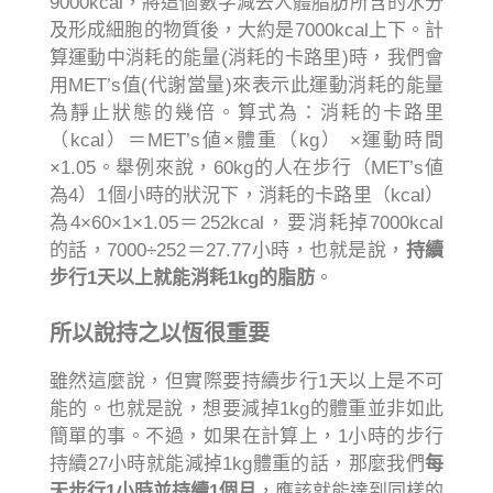
9000kcal，將這個數字減去人體脂肪所含的水分
及形成細胞的物質後，大約是7000kcal上下。計
算運動中消耗的能量(消耗的卡路里)時，我們會
用MET’s值(代謝當量)來表示此運動消耗的能量
為靜止狀態的幾倍。算式為：消耗的卡路里
（kcal）＝MET’s値×體重（kg） ×運動時間
×1.05。舉例來說，60kg的人在步行（MET’s値
為4）1個小時的狀況下，消耗的卡路里（kcal）
為4×60×1×1.05＝252kcal，要消耗掉7000kcal
的話，7000÷252＝27.77小時，也就是說，
持續
步行1天以上就能消耗1kg的脂肪
。
所以說持之以恆很重要
雖然這麼說，但實際要持續步行1天以上是不可
能的。也就是說，想要減掉1kg的體重並非如此
簡單的事。不過，如果在計算上，1小時的步行
持續27小時就能減掉1kg體重的話，那麼我們
每
天步行1小時並持續1個月
，應該就能達到同樣的