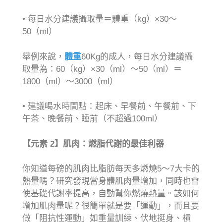
• 每日水分建議攝取量＝體重（kg）×30～
50（ml）
舉例來說，
體重
60Kg的成人，每日水分建議攝
取量為：60（kg）×30（ml）～50（ml）＝
1800（ml）～3000（ml）
• 建議喝水時間點：起床、早餐前、午餐前、下
午茶、晚餐前、睡前（不超過100ml）
【元素 2
】肌肉：燃脂代謝的最佳利器
你知道每磅的肌肉比脂肪每天多燃燒5～7大卡的
熱量嗎？研究發現當身體肌肉量增加，同時也會
使基礎代謝率提高，自動幫你燃燒熱量。該如何
增加肌肉量呢？很簡單就是要「運動」，而且要
做「阻抗性運動」如重量訓練、伏地挺身、槓