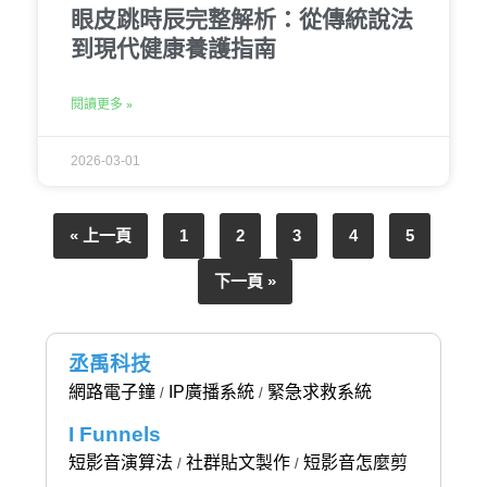
眼皮跳時辰完整解析：從傳統說法
到現代健康養護指南
閱讀更多 »
2026-03-01
« 上一頁
1
2
3
4
5
下一頁 »
丞禹科技
網路電子鐘
IP廣播系統
緊急求救系統
/
/
I Funnels
短影音演算法
社群貼文製作
短影音怎麼剪
/
/