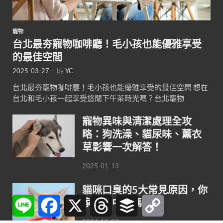
寵物
台北最夯寵物咖啡廳！毛小孩也能優雅享受
的最佳空間
2025-03-27
-
by
YC
台北最夯寵物咖啡廳！毛小孩也能優雅享受的最佳空間 想在
台北和毛小孩一起享受悠閒下午茶時光嗎？台北寵物
寵物異味與清潔處理全攻
略：狗洗澡、貓尿味、薰衣
草影響一次解答！
2025-01-13
貓咪口臭的5大常見原因，你
Line
Facebook
X
Threads
Buffer
Copy
家貓咪中了嗎？
Link
2024-10-23