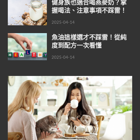
健身族也適合喝燕麥奶？掌
握喝法、注意事項不踩雷！
2025-04-14
魚油這樣選才不踩雷！從純
度到配方一次看懂
2025-04-14