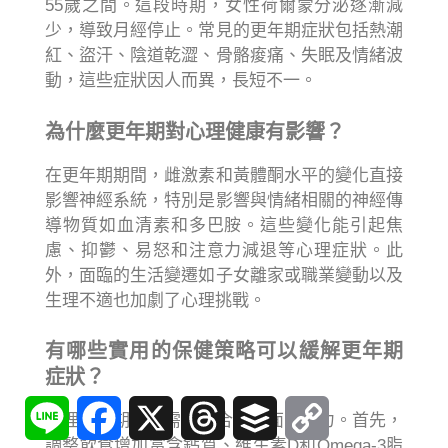
55歲之間。這段時期，女性荷爾蒙分泌逐漸減
少，導致月經停止。常見的更年期症狀包括熱潮
紅、盜汗、陰道乾澀、骨骼痠痛、失眠及情緒波
動，這些症狀因人而異，長短不一。
為什麼更年期對心理健康有影響？
在更年期期間，雌激素和黃體酮水平的變化直接
影響神經系統，特別是影響與情緒相關的神經傳
導物質如血清素和多巴胺。這些變化能引起焦
慮、抑鬱、易怒和注意力減退等心理症狀。此
外，面臨的生活變遷如子女離家或職業變動以及
生理不適也加劇了心理挑戰。
有哪些實用的保健策略可以緩解更年期
症狀？
Line
Facebook
X
Threads
Buffer
Copy
Link
管理更年期症狀需要綜合多方面的努力。首先，
調整飲食增加富含鈣質、維生素D和Omega-3脂