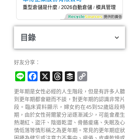
重型倉儲是什麼
2026自動倉儲
模具管理
/
/
目錄
好友分享：
Line
Facebook
X
Threads
Buffer
Copy
Link
更年期是女性必經的人生階段，但是有許多人聽
到更年期都會避而不談，對更年期的認識非常片
段。臨床資料顯示，婦女約在45到52歲這段時
期，由於女性荷爾蒙分泌逐漸減少，可能會產生
熱潮紅、盜汗、陰道乾澀、骨骼痠痛、失眠及心
情低落等情形稱之為更年期。常見的更年期症狀
困擾為健忘或注意力不集中、疲倦、皮膚乾燥或