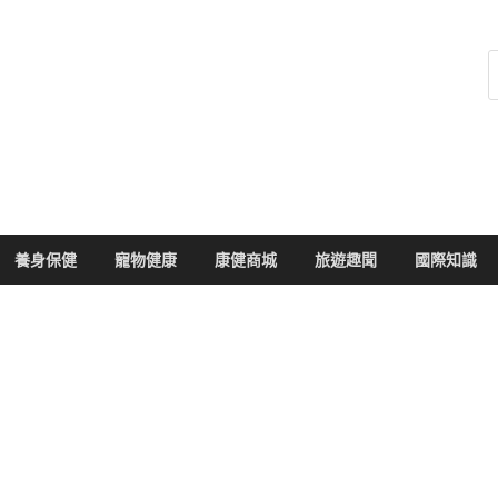
健康104
於您的健康大小事
養身保健
寵物健康
康健商城
旅遊趣聞
國際知識