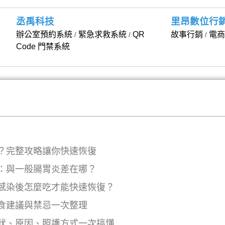
丞禹科技
里昂數位行
、
辦公室預約系統
緊急求救系統
QR
故事行銷
電商
/
/
/
Code 門禁系統
？完整攻略讓你快速恢復
：與一般腸胃炎差在哪？
感染後怎麼吃才能快速恢復？
食建議與禁忌一次整理
狀、原因、照護方式一次搞懂