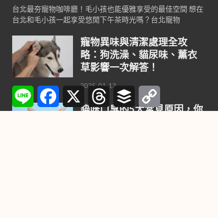
台北最夯寵物咖啡廳！毛小孩也能優雅享受的最佳空間 想在
台北和毛小孩一起享受悠閒下午茶時光嗎？台北寵物
寵物異味與清潔處理全攻
略：狗洗澡、貓尿味、薰衣
草影響一次解答！
2025-01-13
Line
Facebook
X
Threads
Buffer
Copy
Link
貓咪口臭的5大常見原因，你
家貓咪中了嗎？
2024-10-23
鳥類神秘「第六感」，惡劣
天氣來臨前趕緊逃難！
2021-10-27
喜歡養小狗，不要錯過這9種