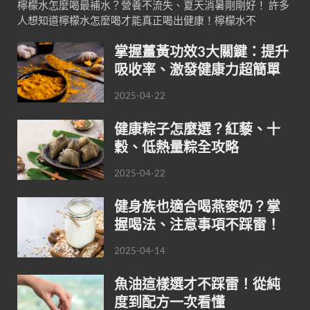
檸檬水怎麼喝最補水？營養不流失、夏天消暑剛剛好！ 許多
人想知道檸檬水怎麼喝才能真正喝出健康！檸檬水不
掌握薑黃功效3大關鍵：提升
吸收率、激發健康力超簡單
2025-04-22
健康粽子怎麼選？紅藜、十
穀、低熱量粽全攻略
2025-04-22
健身族也適合喝燕麥奶？掌
握喝法、注意事項不踩雷！
2025-04-14
魚油這樣選才不踩雷！從純
度到配方一次看懂