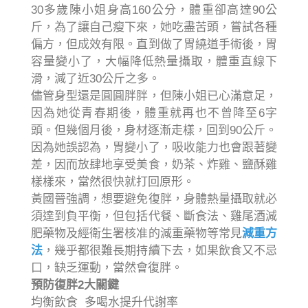
30多歲陳小姐身高160公分，體重卻高達90公
斤，為了讓自己瘦下來，她吃盡苦頭，嘗試各種
偏方，但成效有限。直到做了胃繞道手術後，胃
容量變小了，大幅降低熱量攝取，體重直線下
滑，減了近30公斤之多。
儘管身型還是圓圓胖胖，但陳小姐已心滿意足，
因為她從青春期後，體重就再也不曾降至6字
頭。但幾個月後，身材逐漸走樣，回到90公斤。
因為她誤認為，胃變小了，吸收能力也會跟著變
差，因而放肆地享受美食，奶茶、炸雞、鹽酥雞
樣樣來，當然很快就打回原形。
黃國晉強調，想要避免復胖，身體熱量攝取就必
須達到負平衡，但包括代餐、斷食法、雞尾酒減
肥藥物及經衛生署核准的減重藥物等常見
減重方
法
，幾乎都很難長期持續下去，如果飲食又不忌
口，缺乏運動，當然會復胖。
預防復胖2大關鍵
均衡飲食 多喝水提升代謝率