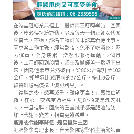
在減重班結業典禮上，醫師再三叮嚀學員，回家
後，務必得持續運動，以及每天一頓正餐以代餐
來替代，不過，該名工程師並未認真看待此事。
因專案工作忙碌，經常熬夜，免不了吃消夜；壓
力沉重，全身疲累，當然也懶得運動，3個月
後，工程師回到診間，護士及醫師差一點認不出
來，因為他體重竟然破百，從80公斤躍升至103
公斤，算算還比減肥前的97公斤，多出6公斤，
被醫師喻稱償還「減肥利息」。
「復胖之後，想再減重，難度更高！」蕭敦仁解
釋，在第一次減重過程中，約8～9成是減去肌
肉，一旦復胖，回來的重量幾乎都是肥油脂肪，
加上代謝率變差，相當更難減重。
瘦身後代謝率降低 是易復胖主因
肥胖醫學會理事長、台大醫院家醫科主治醫師黃