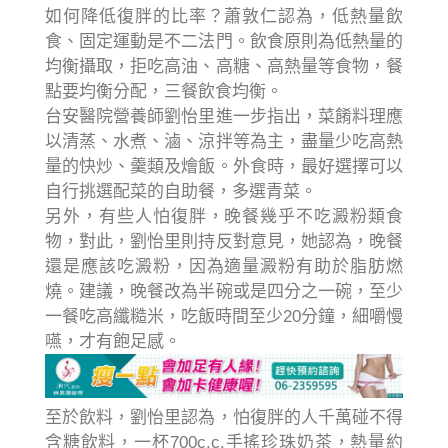
如何降低復胖的比率？蕭敦仁認為，低熱量飲
食、固定運動是不二法門。飲食原則為低熱量的
均衡攝取，拒吃高油、高糖、高熱量等食物，餐
點要均衡分配，三餐飲食均衡。
台安醫院營養師劉怡里進一步指出，菜餚料理應
以清蒸、水煮、滷、涼拌等為主，盡量少吃高熱
量的快炒、羹類及燴飯。外食時，最好選擇可以
自行挑選配菜的自助餐，多選青菜。
另外，有些人怕復胖，晚餐幾乎不吃澱粉類食
物，對此，劉怡里則持反對意見，她認為，晚餐
還是應該吃澱粉，因為適量澱粉有助於脂肪燃
燒。建議，晚餐改為半碗或是四分之一碗，至少
一餐吃高纖糙米，吃飯時間至少20分鐘，細嚼慢
嚥，才有飽足感。
至於飲料，劉怡里認為，怕復胖的人千萬碰不得
含糖飲料，一杯700c.c.手搖珍珠奶茶，熱量約