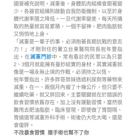
國晉補充說明，減重後，身體肌肉組織會跟著變
少，各器官組織則啟動自我防衛機制，以至於身
體代謝率隨之降低。一旦代謝率變差，每天所攝
取的熱量就容易累積，一個不留神，肥肉脂肪就
又悄悄地上身。
「減重是一輩子的事，必須抱著長期抗戰的意志
力！」才剛到任的署立台東醫院院長祝年豐指
出，在
減重門診
中，常有看診的民眾以為只要
2、3個月就能擁有曼妙結實的身材，其實減重就
像是一場永無止境的作戰，必須持之以恆。
祝年豐指出，許多胖哥胖妹透過利尿劑等藥物來
減重，在一、兩個月內瘦了十幾公斤，但只要不
繼續吃藥，就又胖回來。主要關鍵就在於錯誤的
飲食習慣依舊存在，加上沒有運動習慣，當然很
難甩去肥油脂肪，臨床發現，即使做了胃間隔、
胃繞道等減重外科手術，術後仍大吃大喝，還是
會復胖。
不改暴食習慣 連手術也幫不了你