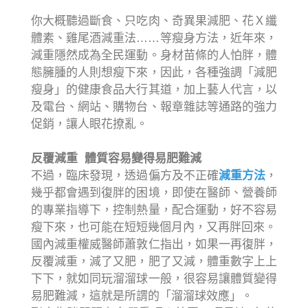
你大概聽過斷食、只吃肉、奇異果減肥、花Ｘ纖
體素、雞尾酒減重法……等瘦身方法，近年來，
減重隱然成為全民運動。身材苗條的人怕胖，體
態臃腫的人則想瘦下來，因此，各種強調「減肥
瘦身」的健康食品大行其道，加上藝人代言，以
及電台、網站、購物台、報章雜誌等通路的強力
促銷，讓人眼花撩亂。
反覆減重 體質容易變得易肥難減
不過，臨床發現，透過偏方及不正確
減重方法
，
幾乎都會遇到復胖的困境，即使在醫師、營養師
的專業指導下，控制熱量，配合運動，好不容易
瘦下來，也可能在短短幾個月內，又再胖回來。
國內減重權威醫師蕭敦仁指出，如果一再復胖，
反覆減重，減了又肥，肥了又減，體重數字上上
下下，就如同玩溜溜球一般，很容易讓體質變得
易肥難減，這就是所謂的「溜溜球效應」。