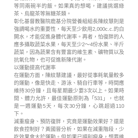
等同兩碗半的飯。如果真的想喝，建議挑選綠
茶、烏龍茶等無糖茶類。
彰化基督教醫院鹿基分院營養組組長陳紋慧則是
強調喝水的重要性，每天至少飲用2,000c.c.的白
開水，才能促進身體代謝率。再者，怕復胖的人
應多攝取蔬菜水果，每天至少2～4份水果、半斤
蔬菜，因為蔬果含有豐富的維生素、礦物質以及
抗氧化物，也可促進新陳代謝。
以運動提高代謝率
在運動方面，陳紋慧建議，最好從事耗氧量較多
的運動，像是快走、游泳、騎自行車等，時間應
維持30分鐘，且每星期最少要3次以上。如果時
間、體力允許，最佳運動原則為「531」，也就
是一週運動5天，每次30分鐘，心跳超過110
下。
減重瘦身、預防復胖，究竟是運動效果好？還是
飲食控制好？黃國晉分析，如果在減重階段，少
吃效果會大於運動。但如果已順利瘦身，想要維