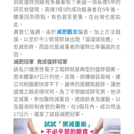
到底復胖問題有多嚴重呢？美國一項長達5年的
研究就發現，高達7成5的成功瘦身者在5年後，
體重回到原點，有些甚至更重，在台灣也是如
此。
蕭敦仁強調，由於
減肥觀念
偏差，加上方法錯
誤，以至於不少胖哥胖妹出現「溜溜球效應」，
愈減愈胖，而這也是減重者的復胖比率偏高的主
因。
減肥冠軍 竟成復胖冠軍
該名27歲男性電子工程師就是典型的復胖個案。
原本體重97公斤的他，走路、爬樓梯容易喘，連
公司制服都快穿不下，最慘的是體態超胖，讓他
感情之路走得坎坷。為了不想變成胖宅男，他決
定減重，參加醫院減重班，透過飲食及運動，以
及服用抑制食慾的藥物，在3個月內，成功甩油
17公斤，還拿了該屆減肥冠軍。