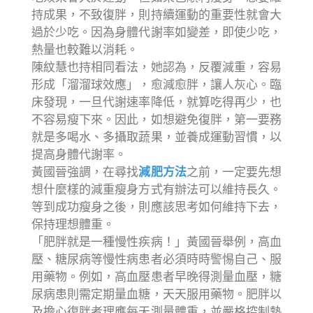
持成果，不致復胖，則持續運動的重要性就會大
過於少吃。因為身體代謝率如變差，即使少吃，
熱量也較難以消耗。
陳紋慧也持相同看法，她認為，反覆減重，容易
形成「溜溜球效應」，愈減愈胖，讓人灰心。臨
床發現，一旦代謝速率降低，就算吃得再少，也
不容易瘦下來。因此，如想避免復胖，第一要務
就是多喝水、多攝取蔬果，並養成運動習慣，以
提高身體代謝率。
黃國晉強調，在尋找
減肥方法
之前，一定要先想
想什麼樣的減重瘦身方式有辦法可以維持長久。
等到成功瘦身之後，則應該思考如何維持下去，
保持理想體重。
「肥胖就是一種慢性疾病！」黃國晉舉例，高血
壓、糖尿病等慢性病患者必須時時警惕自己、服
用藥物。例如，高血壓患者早晚得測量血壓，糖
尿病患則需定期量血糖，天天服用藥物。肥胖以
及擔心復胖者理應每天測量體重，並嚴格控制熱