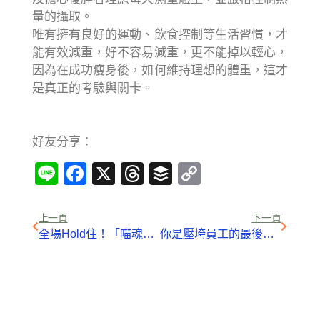
量的攝取。
唯有擁有良好的運動、飲食控制等生活習慣，才
能有效減重，好不容易減重，更不能掉以輕心，
因為在成功瘦身後，如何維持理想的體重，這才
是真正的考驗與關卡。
好友分享：
Line
Facebook
X
Threads
Buffer
Copy
Link
上一頁
下一頁
全場Hold住！「喵魂歐告」屋頂走台步 媽拿掃把狠瞪：給我進來
你是壓垮員工的最後一根稻草嗎？8 種主管 NG 行為，害員工過勞、想離職