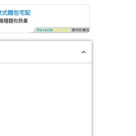
歐式麵包宅配
雜糧麵包熱量