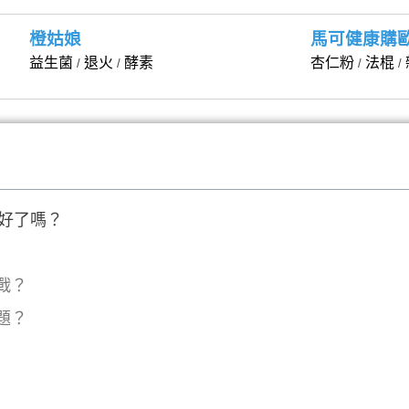
橙姑娘
馬可健康購
益生菌
退火
酵素
杏仁粉
法棍
/
/
/
/
好了嗎？
戰？
題？