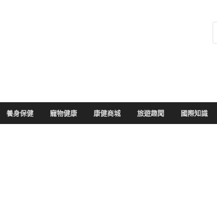
健康104
於您的健康大小事
養身保健
寵物健康
康健商城
旅遊趣聞
國際知識